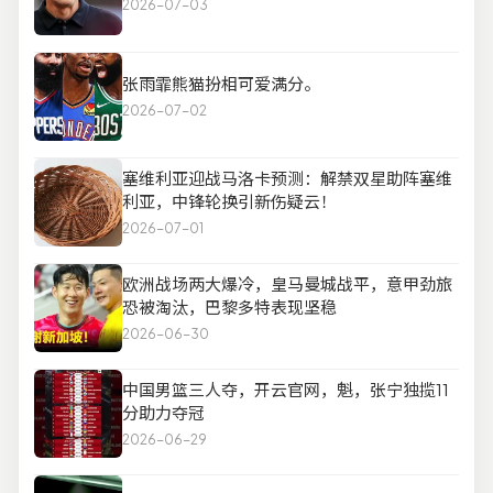
2026-07-03
张雨霏熊猫扮相可爱满分。
2026-07-02
塞维利亚迎战马洛卡预测：解禁双星助阵塞维
利亚，中锋轮换引新伤疑云！
2026-07-01
欧洲战场两大爆冷，皇马曼城战平，意甲劲旅
恐被淘汰，巴黎多特表现坚稳
2026-06-30
中国男篮三人夺，开云官网，魁，张宁独揽11
分助力夺冠
2026-06-29