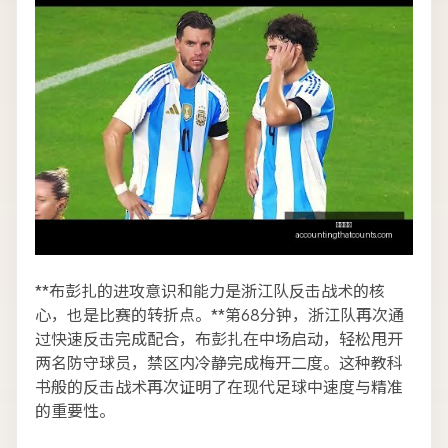
**布彭扎的进攻意识和能力是浙江队反击战术的核
心，也是比赛的转折点。**第68分钟，浙江队再次通
过快速反击完成配合，布彭扎在中场启动，轻松甩开
两名防守球员，禁区内冷静完成梅开二度。这种教科
书般的反击战术再次证明了在现代足球中速度与精准
的重要性。