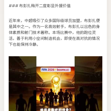
### 布彭扎梅开二度彰显外援价值
近年来，中超吸引了众多国际级球员加盟，布彭扎便
是其中之一。作为一名高效射手，布彭扎以出色的身
体素质和射门技术著称。本场比赛中，他的跑位灵
活，善于利用小空间制造机会，即使在高对抗的情况
下也能保持冷静。