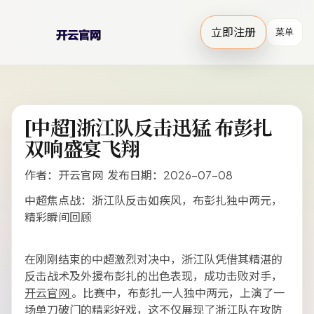
立即注册
菜单
[中超]浙江队反击迅猛 布彭扎
双响盛宴飞翔
作者：开云官网 发布日期：2026-07-08
中超焦点战：浙江队反击如疾风，布彭扎独中两元，
精彩瞬间回顾
在刚刚结束的中超激烈对决中，浙江队凭借其精湛的
反击战术及外援布彭扎的出色表现，成功击败对手，
开云官网
。比赛中，布彭扎一人独中两元，上演了一
场单刀破门的精彩好戏，这不仅展现了浙江队在攻防