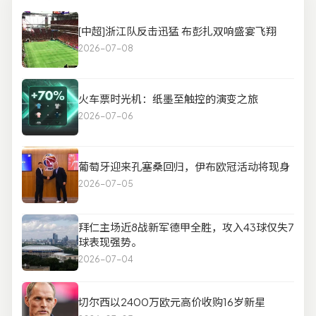
[中超]浙江队反击迅猛 布彭扎双响盛宴飞翔
2026-07-08
火车票时光机：纸墨至触控的演变之旅
2026-07-06
葡萄牙迎来孔塞桑回归，伊布欧冠活动将现身
2026-07-05
拜仁主场近8战新军德甲全胜，攻入43球仅失7
球表现强势。
2026-07-04
切尔西以2400万欧元高价收购16岁新星