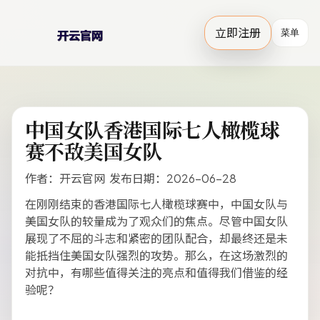
立即注册
菜单
中国女队香港国际七人橄榄球
赛不敌美国女队
作者：开云官网 发布日期：2026-06-28
在刚刚结束的香港国际七人橄榄球赛中，中国女队与
美国女队的较量成为了观众们的焦点。尽管中国女队
展现了不屈的斗志和紧密的团队配合，却最终还是未
能抵挡住美国女队强烈的攻势。那么，在这场激烈的
对抗中，有哪些值得关注的亮点和值得我们借鉴的经
验呢？