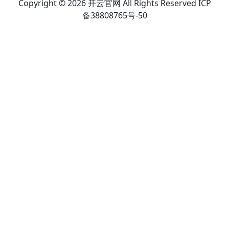
Copyright © 2026 开云官网 All Rights Reserved ICP
备38808765号-50