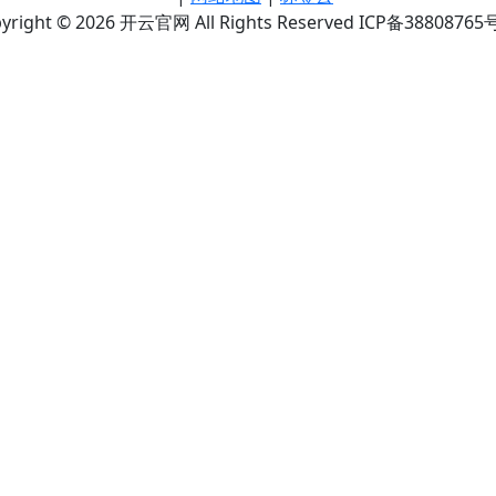
yright © 2026 开云官网 All Rights Reserved ICP备38808765