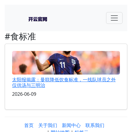
#食标准
太阳报揭露：曼联降低饮食标准，一线队球员之外
仅供汤与三明治
2026-06-09
首页
关于我们
新闻中心
联系我们