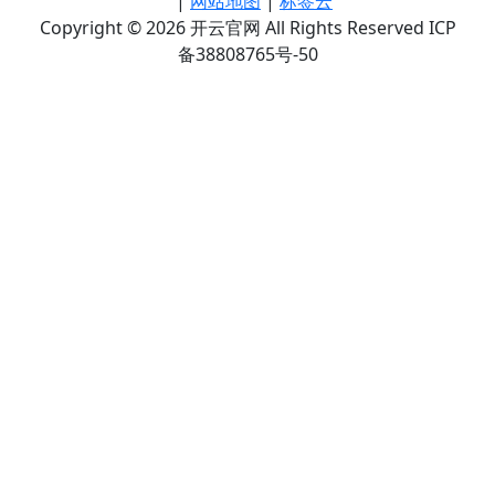
|
网站地图
|
标签云
Copyright © 2026 开云官网 All Rights Reserved ICP
备38808765号-50