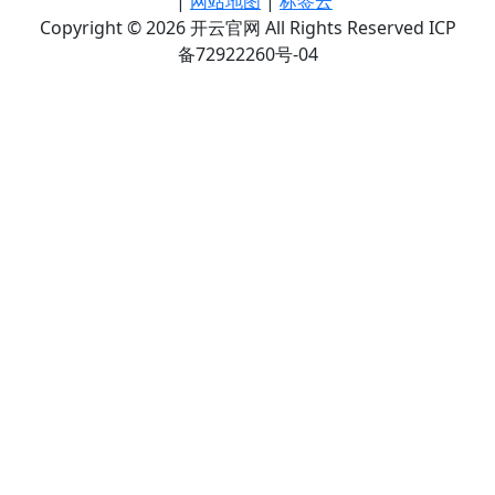
|
网站地图
|
标签云
Copyright © 2026 开云官网 All Rights Reserved ICP
备72922260号-04